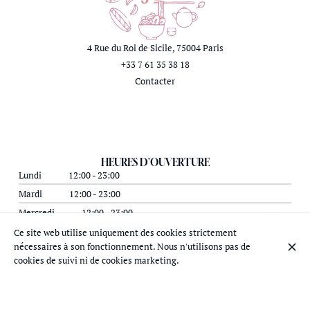
4 Rue du Roi de Sicile, 75004 Paris
+33 7 61 35 38 18
Contacter
HEURES D'OUVERTURE
Lundi
12:00 - 23:00
Mardi
12:00 - 23:00
Mercredi
12:00 - 23:00
Jeudi
12:00 - 23:00
Ce site web utilise uniquement des cookies strictement
nécessaires à son fonctionnement. Nous n'utilisons pas de
Vendredi
12:00 - 23:00
cookies de suivi ni de cookies marketing.
Samedi
12:00 - 23:00
Dimanche
12:00 - 23:00
S'ABONNER À NOTRE NEWSLETTER