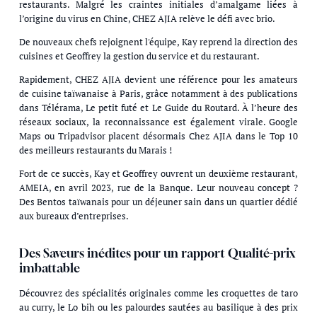
restaurants. Malgré les craintes initiales d’amalgame liées à
l’origine du virus en Chine, CHEZ AJIA relève le défi avec brio.
De nouveaux chefs rejoignent l'équipe, Kay reprend la direction des
cuisines et Geoffrey la gestion du service et du restaurant.
Rapidement, CHEZ AJIA devient une référence pour les amateurs
de cuisine taïwanaise à Paris, grâce notamment à des publications
dans Télérama, Le petit futé et Le Guide du Routard. À l’heure des
réseaux sociaux, la reconnaissance est également virale. Google
Maps ou Tripadvisor placent désormais Chez AJIA dans le Top 10
des meilleurs restaurants du Marais !
Fort de ce succès, Kay et Geoffrey ouvrent un deuxième restaurant,
AMEIA, en avril 2023, rue de la Banque. Leur nouveau concept ?
Des Bentos taïwanais pour un déjeuner sain dans un quartier dédié
aux bureaux d’entreprises.
Des Saveurs inédites pour un rapport Qualité-prix
imbattable
Découvrez des spécialités originales comme les croquettes de taro
au curry, le Lo bih ou les palourdes sautées au basilique à des prix